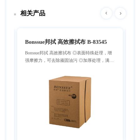
相关产品
Bonssue邦拭 高效擦拭布 B-83545
B
Bonssue邦拭 高效擦拭布 ◎表面特殊处理，增
Bonssu
强摩擦力，可去除顽固油污 ◎加厚处理，满足
作
擦拭手感 ◎高效的吸附性，大大提高了擦拭效
溶
，容
率 ◎可重复使用节约成本 ◎具有很高的抗拉耐
特
磨强度
拭
过
向