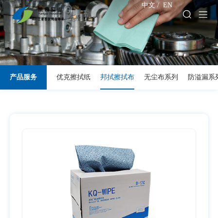
中文
/
EN
产品服务
优克擦拭纸
邦拭擦拭布
无尘布系列
防溢漏系