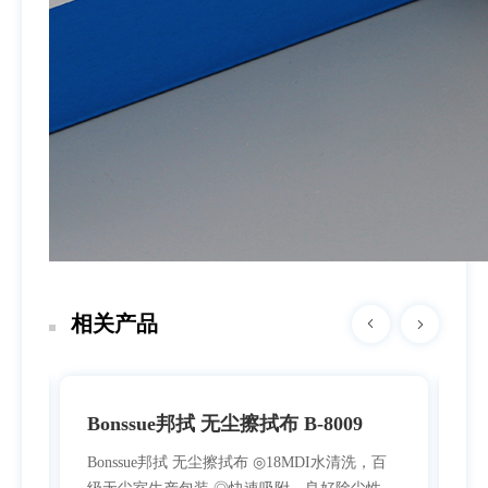
相关产品
邦拭 无尘擦拭布 B-8009
Bonssue邦拭 防静电无
09AM
 ◎18MDI水清洗，百