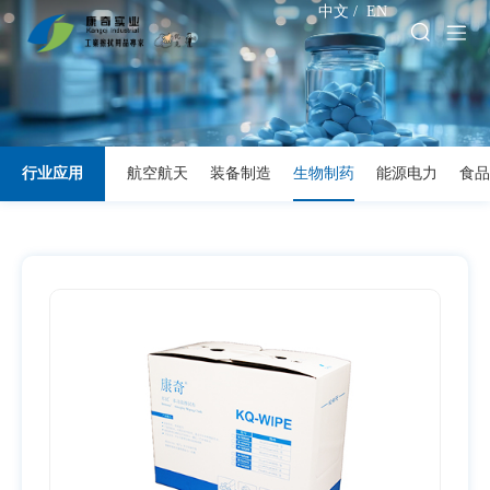
中文
/
EN
行业应用
航空航天
装备制造
生物制药
能源电力
食品