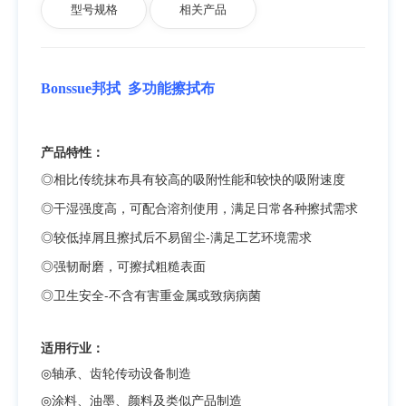
型号规格
相关产品
Bonssue邦拭
多功能擦拭布
产品特性：
◎相比传统抹布具有较高的吸附性能和较快的吸附速度
◎干湿强度高，可配合溶剂使用，满足日常各种擦拭需求
◎较低掉屑且擦拭后不易留尘-满足工艺环境需求
◎强韧耐磨，可擦拭粗糙表面
◎卫生安全-不含有害重金属或致病病菌
适用行业：
◎
轴承、齿轮传动设备制造
◎
涂料、油墨、颜料及类似产品制造